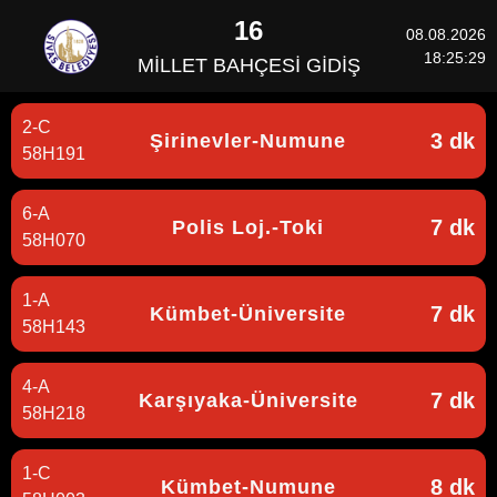
16
08.08.2026
18:25:29
MİLLET BAHÇESİ GİDİŞ
2-C
3 dk
Şirinevler-Numune
58H191
6-A
7 dk
Polis Loj.-Toki
58H070
1-A
7 dk
Kümbet-Üniversite
58H143
4-A
7 dk
Karşıyaka-Üniversite
58H218
1-C
8 dk
Kümbet-Numune