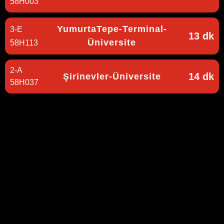
58H003
YumurtaTepe-Terminal-
3-E
13 dk
Üniversite
58H113
2-A
14 dk
Şirinevler-Üniversite
58H037