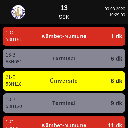
13
09.08.2026
10:29:09
SSK
1-C
1 dk
Kümbet-Numune
58H184
16-B
6 dk
Terminal
58H081
21-E
6 dk
Üniversite
58H118
13-B
9 dk
Terminal
58H120
1-C
11 dk
Kümbet-Numune