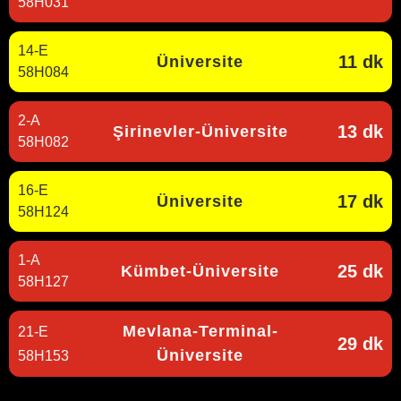
58H031
14-E
11 dk
Üniversite
58H084
2-A
13 dk
Şirinevler-Üniversite
58H082
16-E
17 dk
Üniversite
58H124
1-A
25 dk
Kümbet-Üniversite
58H127
Mevlana-Terminal-
21-E
29 dk
Üniversite
58H153